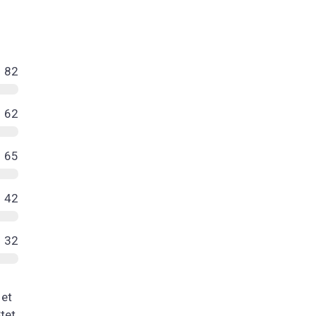
82
62
65
42
32
 et
tet