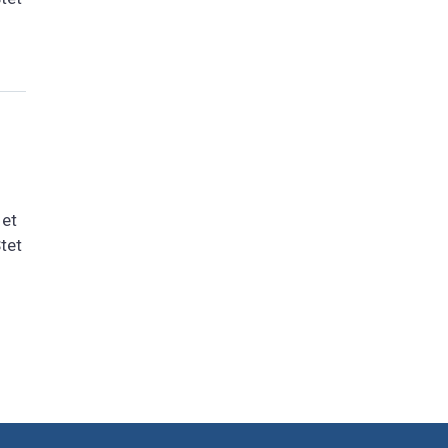
 et
tet