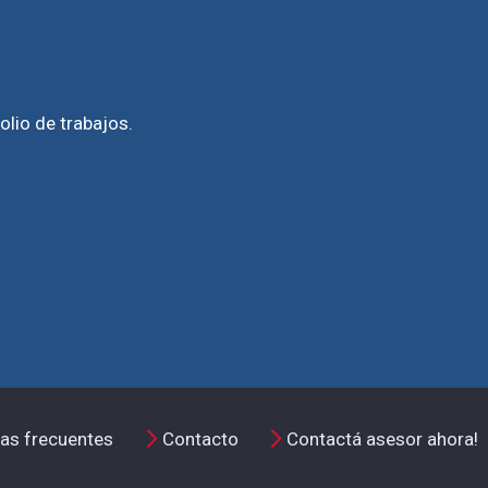
olio de trabajos.
as frecuentes
Contacto
Contactá asesor ahora!