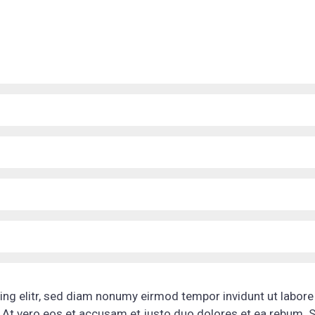
ng elitr, sed diam nonumy eirmod tempor invidunt ut labore
 At vero eos et accusam et justo duo dolores et ea rebum. S