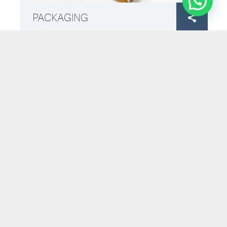
PACKAGING

Envases de cartulina y microcorrugado…
PACKAGING JUEGOS DE AZAR
