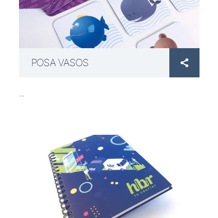
POSA VASOS

…