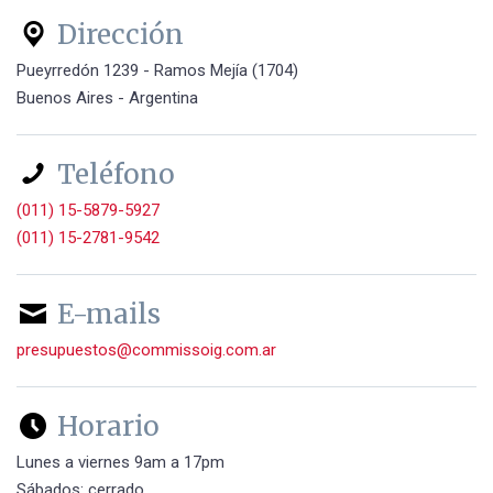
Dirección

Pueyrredón 1239 - Ramos Mejía (1704)
Buenos Aires - Argentina
Teléfono

(011) 15-5879-5927
(011) 15-2781-9542
E-mails

presupuestos@commissoig.com.ar
Horario

Lunes a viernes 9am a 17pm
Sábados: cerrado