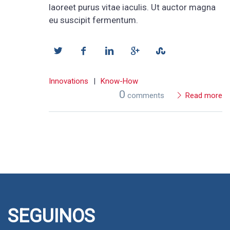
laoreet purus vitae iaculis. Ut auctor magna
eu suscipit fermentum.
Innovations
|
Know-How
0
comments
Read more
SEGUINOS